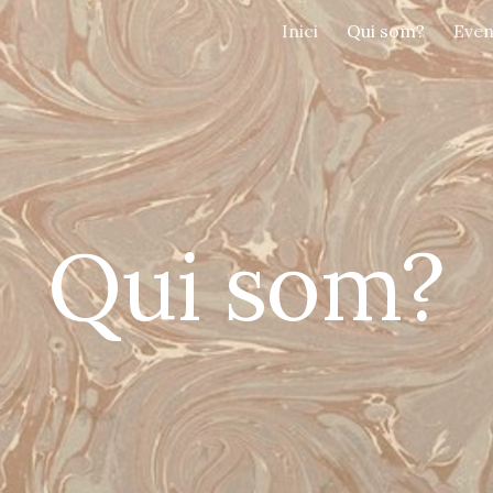
Inici
Qui som?
Even
ip to main content
Skip to navigat
Qui som?