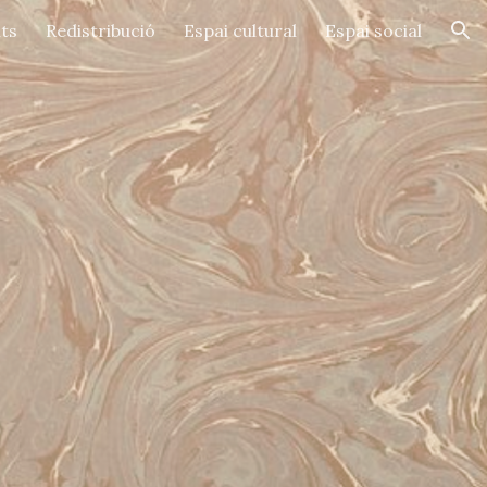
ts
Redistribució
Espai cultural
Espai social
ion