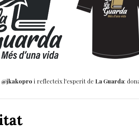
e
@jkakopro
i reflecteix l'esperit de
La Guarda
: don
itat